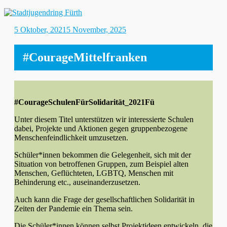
Stadtjugendring Fürth
Gepostet
Autor
5 Oktober, 2021
5 November, 2025
am
#CourageMittelfranken
#CourageSchulenFürSolidarität_2021Fü
Unter diesem Titel unterstützen wir interessierte Schulen
dabei, Projekte und Aktionen gegen gruppenbezogene
Menschenfeindlichkeit umzusetzen.
Schüler*innen bekommen die Gelegenheit, sich mit der
Situation von betroffenen Gruppen, zum Beispiel alten
Menschen, Geflüchteten, LGBTQ, Menschen mit
Behinderung etc., auseinanderzusetzen.
Auch kann die Frage der gesellschaftlichen Solidarität in
Zeiten der Pandemie ein Thema sein.
Die Schüler*innen können selbst Projektideen entwickeln, die