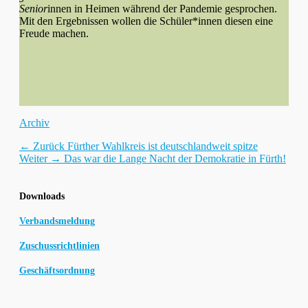
Senior
innen in Heimen während der Pandemie gesprochen.
Mit den Ergebnissen wollen die Schüler*innen diesen eine
Freude machen.
Kategorien
Archiv
Beitragsnavigation
Vorhergehender
← Zurück
Fürther Wahlkreis ist deutschlandweit spitze
Nächster
Beitrag:
Weiter →
Das war die Lange Nacht der Demokratie in Fürth!
Beitrag:
Downloads
Verbandsmeldung
Zuschussrichtlinien
Geschäftsordnung