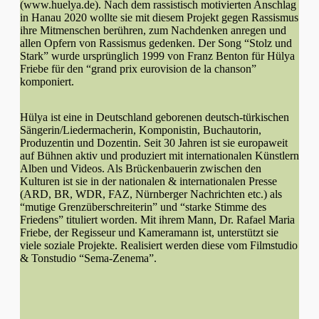
(www.huelya.de). Nach dem rassistisch motivierten Anschlag
in Hanau 2020 wollte sie mit diesem Projekt gegen Rassismus
ihre Mitmenschen berühren, zum Nachdenken anregen und
allen Opfern von Rassismus gedenken. Der Song “Stolz und
Stark” wurde ursprünglich 1999 von Franz Benton für Hülya
Friebe für den “grand prix eurovision de la chanson”
komponiert.
Hülya ist eine in Deutschland geborenen deutsch-türkischen
Sängerin/Liedermacherin, Komponistin, Buchautorin,
Produzentin und Dozentin. Seit 30 Jahren ist sie europaweit
auf Bühnen aktiv und produziert mit internationalen Künstlern
Alben und Videos. Als Brückenbauerin zwischen den
Kulturen ist sie in der nationalen & internationalen Presse
(ARD, BR, WDR, FAZ, Nürnberger Nachrichten etc.) als
“mutige Grenzüberschreiterin” und “starke Stimme des
Friedens” tituliert worden. Mit ihrem Mann, Dr. Rafael Maria
Friebe, der Regisseur und Kameramann ist, unterstützt sie
viele soziale Projekte. Realisiert werden diese vom Filmstudio
& Tonstudio “Sema-Zenema”.