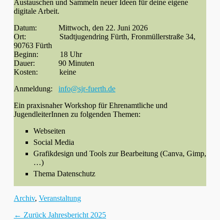
Austauschen und Sammeln neuer Ideen für deine eigene
digitale Arbeit.
Datum: Mittwoch, den 22. Juni 2026
Ort: Stadtjugendring Fürth, Fronmüllerstraße 34,
90763 Fürth
Beginn: 18 Uhr
Dauer: 90 Minuten
Kosten: keine
Anmeldung:
info@sjr-fuerth.de
Ein praxisnaher Workshop für Ehrenamtliche und
JugendleiterInnen zu folgenden Themen:
Webseiten
Social Media
Grafikdesign und Tools zur Bearbeitung (Canva, Gimp,
…)
Thema Datenschutz
Kategorien
Archiv
,
Veranstaltung
Beitragsnavigation
Vorhergehender
← Zurück
Jahresbericht 2025