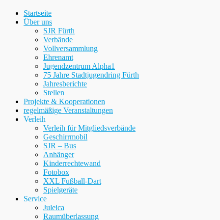
Startseite
Über uns
SJR Fürth
Verbände
Vollversammlung
Ehrenamt
Jugendzentrum Alpha1
75 Jahre Stadtjugendring Fürth
Jahresberichte
Stellen
Projekte & Kooperationen
regelmäßige Veranstaltungen
Verleih
Verleih für Mitgliedsverbände
Geschirrmobil
SJR – Bus
Anhänger
Kinderrechtewand
Fotobox
XXL Fußball-Dart
Spielgeräte
Service
Juleica
Raumüberlassung