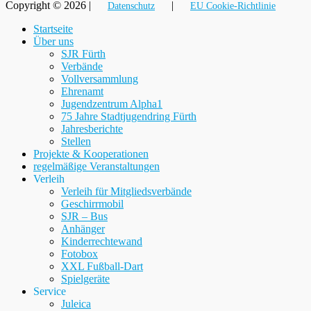
Copyright © 2026 |
|
Datenschutz
EU Cookie-Richtlinie
Nach
Startseite
oben
Über uns
SJR Fürth
Verbände
Vollversammlung
Ehrenamt
Jugendzentrum Alpha1
75 Jahre Stadtjugendring Fürth
Jahresberichte
Stellen
Projekte & Kooperationen
regelmäßige Veranstaltungen
Verleih
Verleih für Mitgliedsverbände
Geschirrmobil
SJR – Bus
Anhänger
Kinderrechtewand
Fotobox
XXL Fußball-Dart
Spielgeräte
Service
Juleica