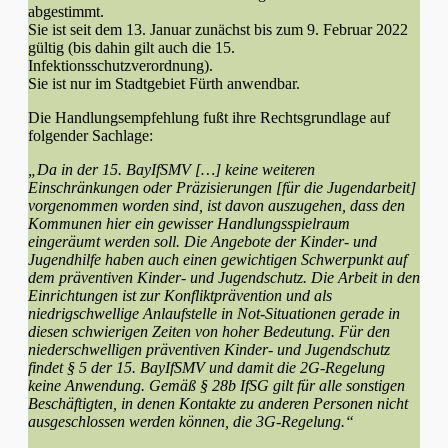
abgestimmt.
Sie ist seit dem 13. Januar zunächst bis zum 9. Februar 2022
gültig (bis dahin gilt auch die 15.
Infektionsschutzverordnung).
Sie ist nur im Stadtgebiet Fürth anwendbar.
Die Handlungsempfehlung fußt ihre Rechtsgrundlage auf
folgender Sachlage:
„Da in der 15. BayIfSMV […] keine weiteren
Einschränkungen oder Präzisierungen [für die Jugendarbeit]
vorgenommen worden sind, ist davon auszugehen, dass den
Kommunen hier ein gewisser Handlungsspielraum
eingeräumt werden soll. Die Angebote der Kinder- und
Jugendhilfe haben auch einen gewichtigen Schwerpunkt auf
dem präventiven Kinder- und Jugendschutz. Die Arbeit in den
Einrichtungen ist zur Konfliktprävention und als
niedrigschwellige Anlaufstelle in Not-Situationen gerade in
diesen schwierigen Zeiten von hoher Bedeutung. Für den
niederschwelligen präventiven Kinder- und Jugendschutz
findet § 5 der 15. BayIfSMV und damit die 2G-Regelung
keine Anwendung. Gemäß § 28b IfSG gilt für alle sonstigen
Beschäftigten, in denen Kontakte zu anderen Personen nicht
ausgeschlossen werden können, die 3G-Regelung.“