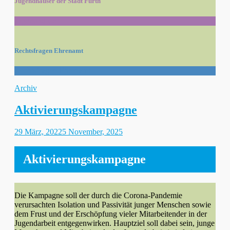
Jugendhäuser der Stadt Fürth
Jugendhäuser
Rechtsfragen Ehrenamt
Rechtsfragen Ehrenamt
Kategorien
Archiv
Aktivierungskampagne
Gepostet
29 März, 2022
5 November, 2025
am
Aktivierungskampagne
Die Kampagne soll der durch die Corona-Pandemie
verursachten Isolation und Passivität junger Menschen sowie
dem Frust und der Erschöpfung vieler Mitarbeitender in der
Jugendarbeit entgegenwirken. Hauptziel soll dabei sein, junge