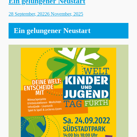
Ein gelungener Neustart
Gepostet
28 September, 2022
6 November, 2025
am
Ein gelungener Neustart