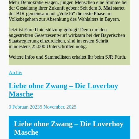
Mehr Demokratie wagen, jungen Menschen eine Stimme bei
der Gestaltung ihrer Zukunft geben: Seit dem
3. Mai
startet
der BJR gemeinsam mit „Vote16“ die erste Phase im
Volksbegehren zur Absenkung des Wahlalters in Bayern.
Jetzt ist Eure Unterstützung gefragt! Denn um den
angestrebten Gesetzesentwurf wirksam bei der Bayerischen
Staatsregierung einzureichen, sind im ersten Schritt
mindestens 25.000 Unterschriften nötig.
Weitere Infos und Sammellisten erhaltet Ihr beim SJR Fürth.
Kategorien
Archiv
Liebe ohne Zwang – Die Loverboy
Masche
Gepostet
9 Februar, 2023
5 November, 2025
am
Liebe ohne Zwang – Die Loverboy
Masche