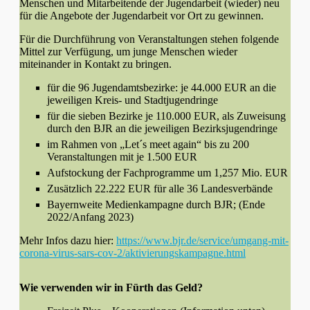
Menschen und Mitarbeitende der Jugendarbeit (wieder) neu
für die Angebote der Jugendarbeit vor Ort zu gewinnen.
Für die Durchführung von Veranstaltungen stehen folgende
Mittel zur Verfügung, um junge Menschen wieder
miteinander in Kontakt zu bringen.
für die 96 Jugendamtsbezirke: je 44.000 EUR an die
jeweiligen Kreis- und Stadtjugendringe
für die sieben Bezirke je 110.000 EUR, als Zuweisung
durch den BJR an die jeweiligen Bezirksjugendringe
im Rahmen von „Let´s meet again“ bis zu 200
Veranstaltungen mit je 1.500 EUR
Aufstockung der Fachprogramme um 1,257 Mio. EUR
Zusätzlich 22.222 EUR für alle 36 Landesverbände
Bayernweite Medienkampagne durch BJR; (Ende
2022/Anfang 2023)
Mehr Infos dazu hier:
https://www.bjr.de/service/umgang-mit-
corona-virus-sars-cov-2/aktivierungskampagne.html
Wie verwenden wir in Fürth das Geld?