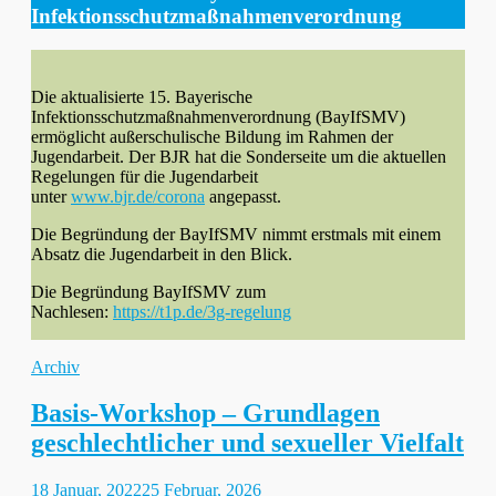
Infektionsschutzmaßnahmenverordnung
Die aktualisierte 15. Bayerische
Infektionsschutzmaßnahmenverordnung (BayIfSMV)
ermöglicht außerschulische Bildung im Rahmen der
Jugendarbeit. Der BJR hat die Sonderseite um die aktuellen
Regelungen für die Jugendarbeit
unter
www.bjr.de/corona
angepasst.
Die Begründung der BayIfSMV nimmt erstmals mit einem
Absatz die Jugendarbeit in den Blick.
Die Begründung BayIfSMV zum
Nachlesen:
https://t1p.de/3g-regelung
Kategorien
Archiv
Basis-Workshop – Grundlagen
geschlechtlicher und sexueller Vielfalt
Gepostet
18 Januar, 2022
25 Februar, 2026