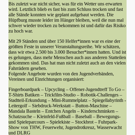
Bis zuletzt war nicht sicher, was für ein Wetter uns erwarten
wird. Letztlich blieb es fast bis zum Schluss trocken und fast
alle Stände konnten wie geplant aufgebaut werden. Die
Hüpfburg musste leider im Hänger bleiben, weil die nun mal
schwer wieder trocken zu bekommen ist und dafür das Risiko
zu hoch war.
Mit 29 Ständen und über 150 Helfer*innen war es eine der
größten Feste in unserer Veranstaltungsreihe. Wir schätzen,
dass wir etwa 2.500 bis 3.000 Besucher*innen hatten. Und ist
es gelungen, dass mehr Menschen auch aus anderen Statteilen
gekommen sind. Das hat man nicht zuletzt auch an den vielen
Fahrrädern gesehen.
Folgende Angebote wurden von den Jugendverbänden,
Vereinen und Einrichtungen organisiert:
Fingerboardpark – Upcycling – Offener-Jugendtreff To Go –
T-Shirts Batiken – Trickfilm-Studio – Robotik-Challenges –
Stadtteil-Erkundung – Mini-Rummelplatz – Spiegellabyrinth -
Leitergolf – Siebdruck-Werkstatt – Button-Maschine –
Mandala Basteln – Entchen Angeln – Kinderschminken –
Schatzsuche – Kleinfeld-Fußball – Baseball – Bewegungs-
und Spieleparcours – Spielekiste – Stockbrot – Fuhrpark-
Show von THW, Feuerwehr, Jugendrotkreuz, Wasserwacht
und DLRG